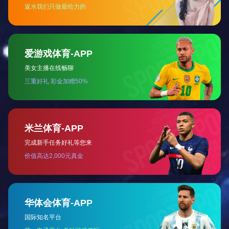

端子插拔检测

开关按键检测
电脑式纸箱抗压

力学类

其它试验机