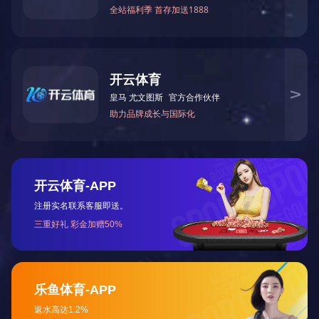

手机电子试验机

橡胶皮革试验机

纸品包装试验机

家具试验机
AKF-BT2015

光学试验机

皮革、橡胶检测

线材、线缆检测