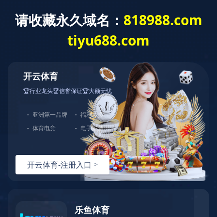
星空平台
欢迎进入星空平台-星空（中国）一站式服务平台 官方网站！
15
用前沿
网站星空平台
关于我们